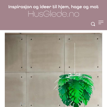
Disse lampene
ønsker vi oss nå