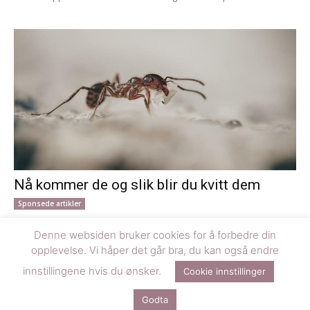
Nå kommer de og slik blir du kvitt dem
Sponsede artikler
Når våren melder sin ankomst med varmere dager og netter, kan
Denne websiden bruker cookies for å forbedre din
du være helt sikker på at også mauren våkner til liv. Mauren er...
opplevelse. Vi håper det går bra, du kan også endre
innstillingene hvis du ønsker.
Cookie innstillinger
© Denne siden er driftet av Happy Media AS og designet av
Smith &
Godta
Schur AS