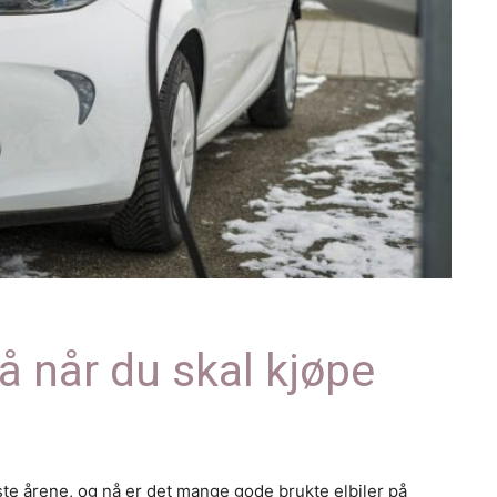
å når du skal kjøpe
iste årene, og nå er det mange gode brukte elbiler på