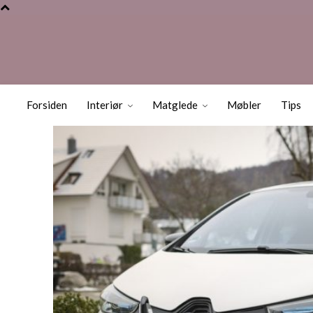
Dette må du ten
Forsiden
Interiør
Matglede
Møbler
Tips