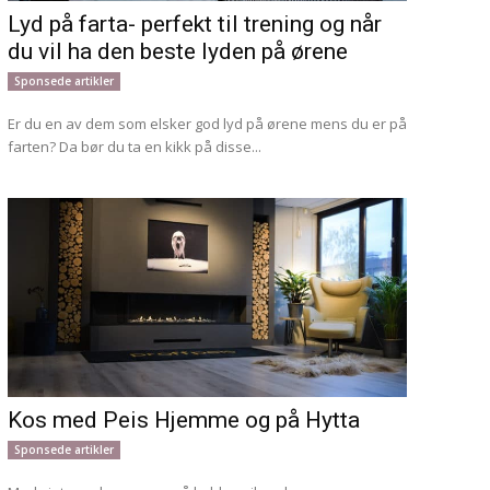
Lyd på farta- perfekt til trening og når
du vil ha den beste lyden på ørene
Sponsede artikler
Er du en av dem som elsker god lyd på ørene mens du er på
farten? Da bør du ta en kikk på disse...
Kos med Peis Hjemme og på Hytta
Sponsede artikler