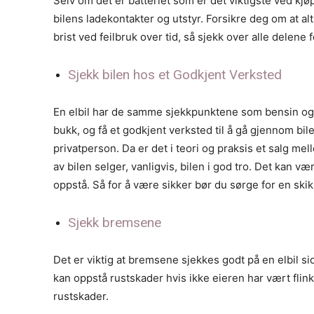
Selv om det er batteriet som er det viktigste ved kjø
bilens ladekontakter og utstyr. Forsikre deg om at al
brist ved feilbruk over tid, så sjekk over alle delene fo
Sjekk bilen hos et Godkjent Verksted
En elbil har de samme sjekkpunktene som bensin og d
bukk, og få et godkjent verksted til å gå gjennom bile
privatperson. Da er det i teori og praksis et salg me
av bilen selger, vanligvis, bilen i god tro. Det kan 
oppstå. Så for å være sikker bør du sørge for en ski
Sjekk bremsene
Det er viktig at bremsene sjekkes godt på en elbil si
kan oppstå rustskader hvis ikke eieren har vært flink 
rustskader.