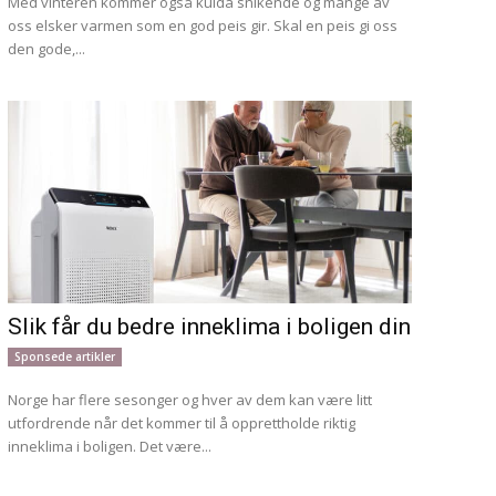
Med vinteren kommer også kulda snikende og mange av
oss elsker varmen som en god peis gir. Skal en peis gi oss
den gode,...
Slik får du bedre inneklima i boligen din
Sponsede artikler
Norge har flere sesonger og hver av dem kan være litt
utfordrende når det kommer til å opprettholde riktig
inneklima i boligen. Det være...