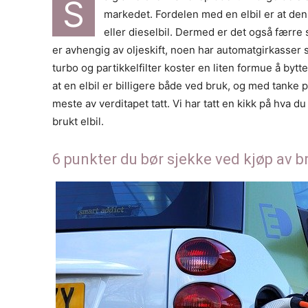
S
markedet. Fordelen med en elbil er at de
eller dieselbil. Dermed er det også færre s
er avhengig av oljeskift, noen har automatgirkasser 
turbo og partikkelfilter koster en liten formue å by
at en elbil er billigere både ved bruk, og med tanke p
meste av verditapet tatt. Vi har tatt en kikk på hva d
brukt elbil.
6 punkter du bør sjekke ved kjøp av br