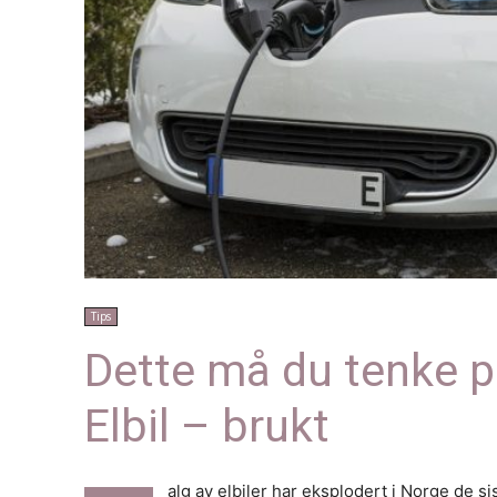
Tips
Dette må du tenke p
Elbil – brukt
alg av elbiler har eksplodert i Norge de s