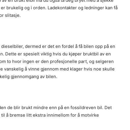
p av en brukt elbil må du også ta deg bryet med å sjekke
t er brukelig og i orden. Ladekontakter og ledninger kan få
r slitasje.
ieselbiler, dermed er det en fordel å få bilen opp på en
n. Dette er spesielt viktig hvis du kjøper bruktbil av en
llom to hvor ingen er den profesjonelle part, og selgeren
være vanskelig å vinne gjennom med klager hvis noe skulle
kkelig gjennomgang av bilen.
den de blir brukt mindre enn på en fossildreven bil. Det
til å bremse litt ekstra innimellom for å motvirke